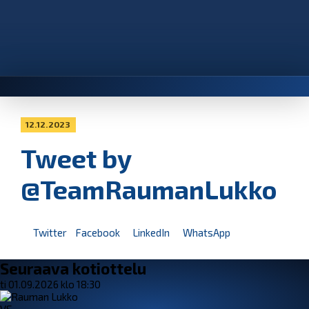
12.12.2023
Tweet by
@TeamRaumanLukko
Twitter
Facebook
LinkedIn
WhatsApp
Seuraava kotiottelu
ti 01.09.2026 klo 18:30