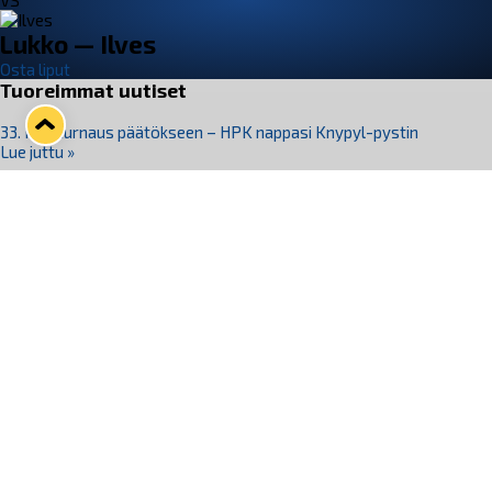
VS
Lukko — Ilves
Osta liput
Tuoreimmat uutiset
33. Pitsiturnaus päätökseen – HPK nappasi Knypyl-pystin
Lue juttu »
Otteluliput juhlakaudelle 26–27 nyt myynnissä!
Lue juttu »
Kiekko-Espoo voittaa historian ensimmäisen naisten
Pitsiturnauksen
Lue juttu »
Pitsiturnauksen päiväliput on loppuunmyyty – Pitsitunnelmaan
pääset myös Marina Vistan terassilla
Lue juttu »
Lukko ja pirkanmaalainen vaatevalmistaja Nousu yhteistyöhön
Lue juttu »
Seuraa Lukkoa somessa