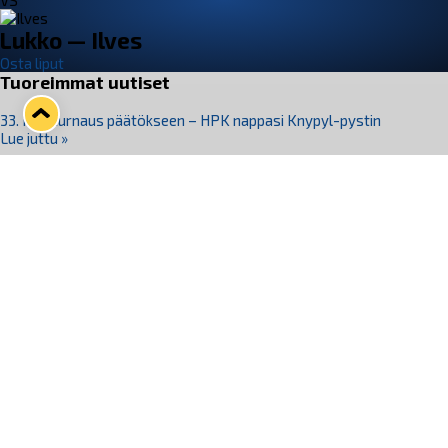
VS
Lukko — Ilves
Osta liput
Tuoreimmat uutiset
33. Pitsiturnaus päätökseen – HPK nappasi Knypyl-pystin
Lue juttu »
Otteluliput juhlakaudelle 26–27 nyt myynnissä!
Lue juttu »
Kiekko-Espoo voittaa historian ensimmäisen naisten
Pitsiturnauksen
Lue juttu »
Pitsiturnauksen päiväliput on loppuunmyyty – Pitsitunnelmaan
pääset myös Marina Vistan terassilla
Lue juttu »
Lukko ja pirkanmaalainen vaatevalmistaja Nousu yhteistyöhön
Lue juttu »
Seuraa Lukkoa somessa