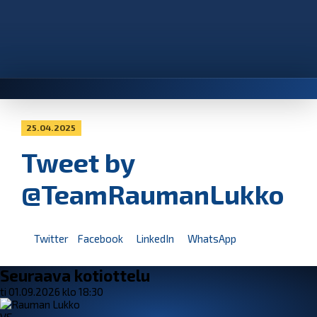
25.04.2025
Tweet by
@TeamRaumanLukko
Twitter
Facebook
LinkedIn
WhatsApp
Seuraava kotiottelu
ti 01.09.2026 klo 18:30