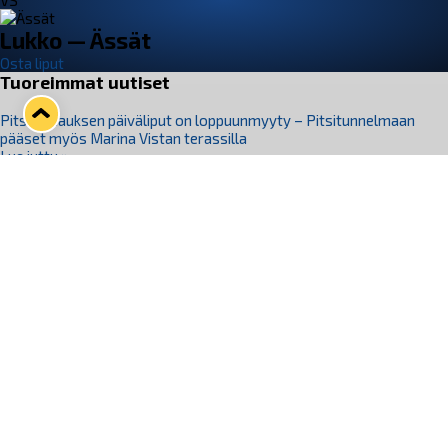
VS
Lukko — Ässät
Osta liput
Tuoreimmat uutiset
Pitsiturnauksen päiväliput on loppuunmyyty – Pitsitunnelmaan
pääset myös Marina Vistan terassilla
Lue juttu »
Lukko ja pirkanmaalainen vaatevalmistaja Nousu yhteistyöhön
Lue juttu »
Aapo Vanninen Nuorten Leijonien mukana
Lue juttu »
Rauman Lukko Oy on ostanut Marina Vista Oy:n liiketoiminnan
Raumalta
Lue juttu »
Varausviikonloppu oli kiireinen Jakub Florisille
Lue juttu »
Seuraa Lukkoa somessa