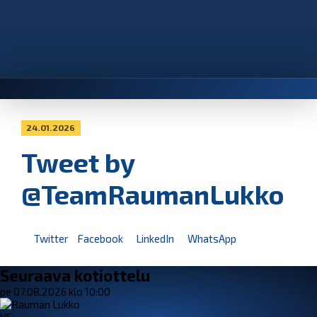
24.01.2026
Tweet by
@TeamRaumanLukko
Twitter
Facebook
LinkedIn
WhatsApp
Seuraava kotiottelu
pe 07.08.2026 klo 10:00