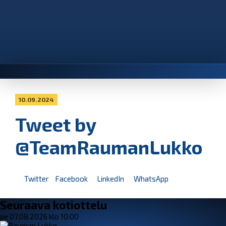
10.09.2024
Tweet by
@TeamRaumanLukko
Twitter
Facebook
LinkedIn
WhatsApp
Seuraava kotiottelu
pe 07.08.2026 klo 10:00