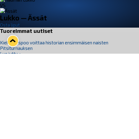
VS
Lukko — Ässät
Osta liput
Tuoreimmat uutiset
Kiekko-Espoo voittaa historian ensimmäisen naisten
Pitsiturnauksen
Lue juttu »
Pitsiturnauksen päiväliput on loppuunmyyty – Pitsitunnelmaan
pääset myös Marina Vistan terassilla
Lue juttu »
Lukko ja pirkanmaalainen vaatevalmistaja Nousu yhteistyöhön
Lue juttu »
Aapo Vanninen Nuorten Leijonien mukana
Lue juttu »
Rauman Lukko Oy on ostanut Marina Vista Oy:n liiketoiminnan
Raumalta
Lue juttu »