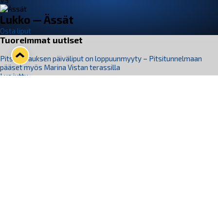
VS
Lukko — Ässät
Osta liput
Tuoreimmat uutiset
Pitsiturnauksen päiväliput on loppuunmyyty – Pitsitunnelmaan
pääset myös Marina Vistan terassilla
Lue juttu »
Lukko ja pirkanmaalainen vaatevalmistaja Nousu yhteistyöhön
Lue juttu »
Aapo Vanninen Nuorten Leijonien mukana
Lue juttu »
Rauman Lukko Oy on ostanut Marina Vista Oy:n liiketoiminnan
Raumalta
Lue juttu »
Varausviikonloppu oli kiireinen Jakub Florisille
Lue juttu »
Seuraa Lukkoa somessa