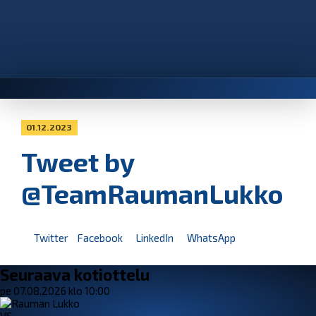
01.12.2023
Tweet by
@TeamRaumanLukko
Twitter
Facebook
LinkedIn
WhatsApp
Seuraava kotiottelu
pe 07.08.2026 klo 10:00