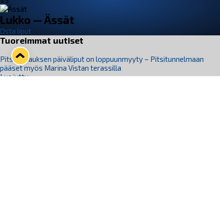
VS
Lukko — Ässät
Osta liput
Tuoreimmat uutiset
Pitsiturnauksen päiväliput on loppuunmyyty – Pitsitunnelmaan
pääset myös Marina Vistan terassilla
Lue juttu »
Lukko ja pirkanmaalainen vaatevalmistaja Nousu yhteistyöhön
Lue juttu »
Aapo Vanninen Nuorten Leijonien mukana
Lue juttu »
Rauman Lukko Oy on ostanut Marina Vista Oy:n liiketoiminnan
Raumalta
Lue juttu »
Varausviikonloppu oli kiireinen Jakub Florisille
Lue juttu »
Seuraa Lukkoa somessa