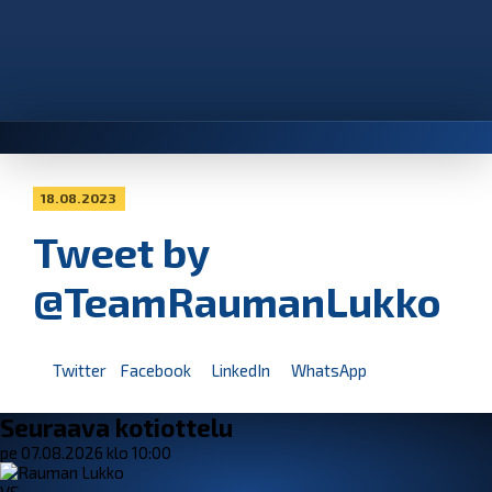
18.08.2023
Tweet by
@TeamRaumanLukko
Twitter
Facebook
LinkedIn
WhatsApp
Seuraava kotiottelu
pe 07.08.2026 klo 10:00