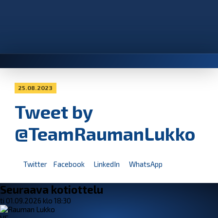
25.08.2023
Tweet by
@TeamRaumanLukko
Twitter
Facebook
LinkedIn
WhatsApp
Seuraava kotiottelu
ti 01.09.2026 klo 18:30