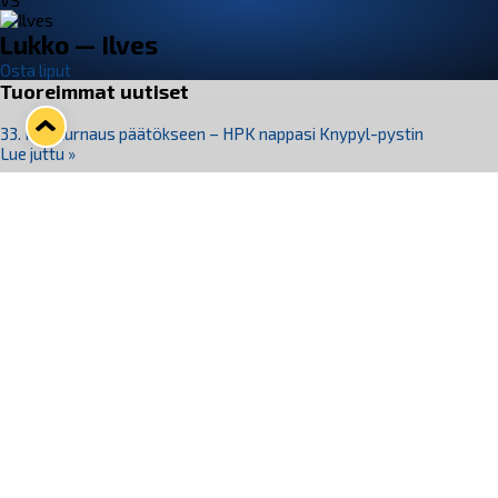
VS
Lukko — Ilves
Osta liput
Tuoreimmat uutiset
33. Pitsiturnaus päätökseen – HPK nappasi Knypyl-pystin
Lue juttu »
Otteluliput juhlakaudelle 26–27 nyt myynnissä!
Lue juttu »
Kiekko-Espoo voittaa historian ensimmäisen naisten
Pitsiturnauksen
Lue juttu »
Pitsiturnauksen päiväliput on loppuunmyyty – Pitsitunnelmaan
pääset myös Marina Vistan terassilla
Lue juttu »
Lukko ja pirkanmaalainen vaatevalmistaja Nousu yhteistyöhön
Lue juttu »
Seuraa Lukkoa somessa