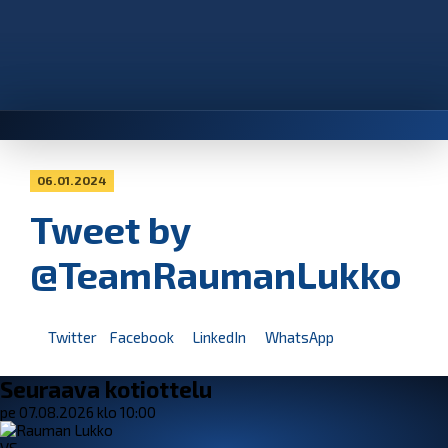
06.01.2024
Tweet by
@TeamRaumanLukko
Twitter
Facebook
LinkedIn
WhatsApp
Seuraava kotiottelu
pe 07.08.2026 klo 10:00