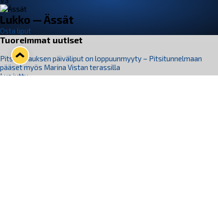
VS
Lukko — Ässät
Osta liput
Tuoreimmat uutiset
Pitsiturnauksen päiväliput on loppuunmyyty – Pitsitunnelmaan
pääset myös Marina Vistan terassilla
Lue juttu »
Lukko ja pirkanmaalainen vaatevalmistaja Nousu yhteistyöhön
Lue juttu »
Aapo Vanninen Nuorten Leijonien mukana
Lue juttu »
Rauman Lukko Oy on ostanut Marina Vista Oy:n liiketoiminnan
Raumalta
Lue juttu »
Varausviikonloppu oli kiireinen Jakub Florisille
Lue juttu »
Seuraa Lukkoa somessa