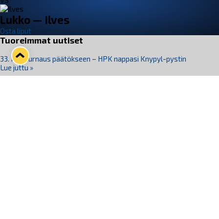
VS
Lukko — Ilves
Osta liput
Tuoreimmat uutiset
33. Pitsiturnaus päätökseen – HPK nappasi Knypyl-pystin
Lue juttu »
Otteluliput juhlakaudelle 26–27 nyt myynnissä!
Lue juttu »
Kiekko-Espoo voittaa historian ensimmäisen naisten
Pitsiturnauksen
Lue juttu »
Pitsiturnauksen päiväliput on loppuunmyyty – Pitsitunnelmaan
pääset myös Marina Vistan terassilla
Lue juttu »
Lukko ja pirkanmaalainen vaatevalmistaja Nousu yhteistyöhön
Lue juttu »
Seuraa Lukkoa somessa