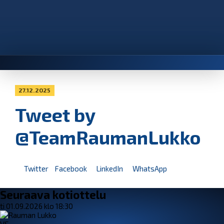
27.12.2025
Tweet by
@TeamRaumanLukko
Twitter
Facebook
LinkedIn
WhatsApp
Seuraava kotiottelu
ti 01.09.2026 klo 18:30