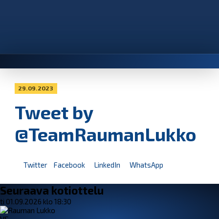
29.09.2023
Tweet by
@TeamRaumanLukko
Twitter
Facebook
LinkedIn
WhatsApp
Seuraava kotiottelu
ti 01.09.2026 klo 18:30