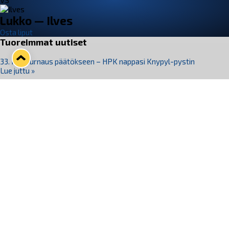
VS
Lukko — Ilves
Osta liput
Tuoreimmat uutiset
33. Pitsiturnaus päätökseen – HPK nappasi Knypyl-pystin
Lue juttu »
Otteluliput juhlakaudelle 26–27 nyt myynnissä!
Lue juttu »
Kiekko-Espoo voittaa historian ensimmäisen naisten
Pitsiturnauksen
Lue juttu »
Pitsiturnauksen päiväliput on loppuunmyyty – Pitsitunnelmaan
pääset myös Marina Vistan terassilla
Lue juttu »
Lukko ja pirkanmaalainen vaatevalmistaja Nousu yhteistyöhön
Lue juttu »
Seuraa Lukkoa somessa