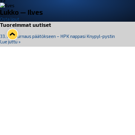
VS
Lukko — Ilves
Osta liput
Tuoreimmat uutiset
33. Pitsiturnaus päätökseen – HPK nappasi Knypyl-pystin
Lue juttu »
Otteluliput juhlakaudelle 26–27 nyt myynnissä!
Lue juttu »
Kiekko-Espoo voittaa historian ensimmäisen naisten
Pitsiturnauksen
Lue juttu »
Pitsiturnauksen päiväliput on loppuunmyyty – Pitsitunnelmaan
pääset myös Marina Vistan terassilla
Lue juttu »
Lukko ja pirkanmaalainen vaatevalmistaja Nousu yhteistyöhön
Lue juttu »
Seuraa Lukkoa somessa