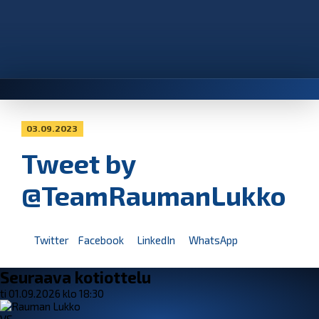
03.09.2023
Tweet by
@TeamRaumanLukko
Twitter
Facebook
LinkedIn
WhatsApp
Seuraava kotiottelu
ti 01.09.2026 klo 18:30