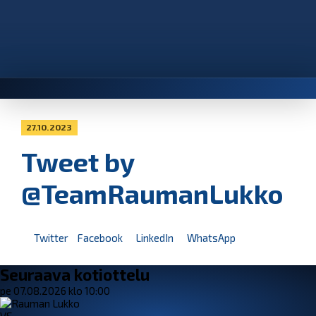
27.10.2023
Tweet by
@TeamRaumanLukko
Twitter
Facebook
LinkedIn
WhatsApp
Seuraava kotiottelu
pe 07.08.2026 klo 10:00