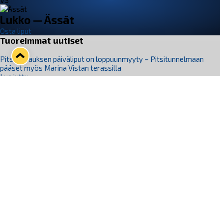
VS
Lukko — Ässät
Osta liput
Tuoreimmat uutiset
Pitsiturnauksen päiväliput on loppuunmyyty – Pitsitunnelmaan
pääset myös Marina Vistan terassilla
Lue juttu »
Lukko ja pirkanmaalainen vaatevalmistaja Nousu yhteistyöhön
Lue juttu »
Aapo Vanninen Nuorten Leijonien mukana
Lue juttu »
Rauman Lukko Oy on ostanut Marina Vista Oy:n liiketoiminnan
Raumalta
Lue juttu »
Varausviikonloppu oli kiireinen Jakub Florisille
Lue juttu »
Seuraa Lukkoa somessa