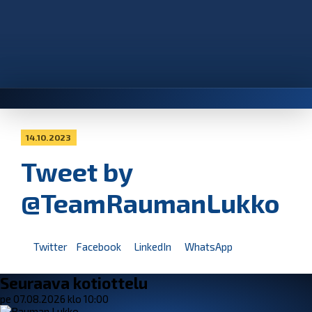
14.10.2023
Tweet by
@TeamRaumanLukko
Twitter
Facebook
LinkedIn
WhatsApp
Seuraava kotiottelu
pe 07.08.2026 klo 10:00