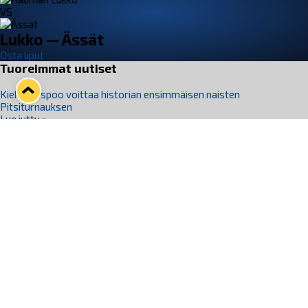
VS
Lukko — Ässät
Osta liput
Tuoreimmat uutiset
Kiekko-Espoo voittaa historian ensimmäisen naisten
Pitsiturnauksen
Lue juttu »
Pitsiturnauksen päiväliput on loppuunmyyty – Pitsitunnelmaan
pääset myös Marina Vistan terassilla
Lue juttu »
Lukko ja pirkanmaalainen vaatevalmistaja Nousu yhteistyöhön
Lue juttu »
Aapo Vanninen Nuorten Leijonien mukana
Lue juttu »
Rauman Lukko Oy on ostanut Marina Vista Oy:n liiketoiminnan
Raumalta
Lue juttu »