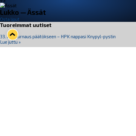
VS
Lukko — Ässät
Osta liput
Tuoreimmat uutiset
33. Pitsiturnaus päätökseen – HPK nappasi Knypyl-pystin
Lue juttu »
Otteluliput juhlakaudelle 26–27 nyt myynnissä!
Lue juttu »
Kiekko-Espoo voittaa historian ensimmäisen naisten
Pitsiturnauksen
Lue juttu »
Pitsiturnauksen päiväliput on loppuunmyyty – Pitsitunnelmaan
pääset myös Marina Vistan terassilla
Lue juttu »
Lukko ja pirkanmaalainen vaatevalmistaja Nousu yhteistyöhön
Lue juttu »
Seuraa Lukkoa somessa