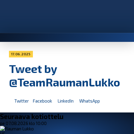
17.06.2025
Tweet by
@TeamRaumanLukko
Twitter
Facebook
LinkedIn
WhatsApp
Seuraava kotiottelu
pe 07.08.2026 klo 10:00