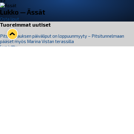
VS
Lukko — Ässät
Osta liput
Tuoreimmat uutiset
Pitsiturnauksen päiväliput on loppuunmyyty – Pitsitunnelmaan
pääset myös Marina Vistan terassilla
Lue juttu »
Lukko ja pirkanmaalainen vaatevalmistaja Nousu yhteistyöhön
Lue juttu »
Aapo Vanninen Nuorten Leijonien mukana
Lue juttu »
Rauman Lukko Oy on ostanut Marina Vista Oy:n liiketoiminnan
Raumalta
Lue juttu »
Varausviikonloppu oli kiireinen Jakub Florisille
Lue juttu »
Seuraa Lukkoa somessa