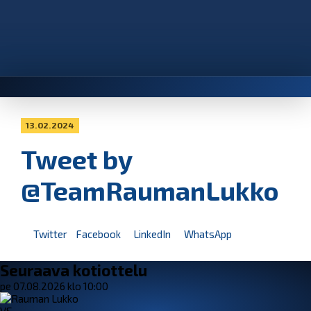
13.02.2024
Tweet by
@TeamRaumanLukko
Twitter
Facebook
LinkedIn
WhatsApp
Seuraava kotiottelu
pe 07.08.2026 klo 10:00