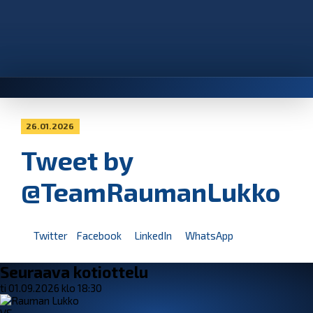
26.01.2026
Tweet by
@TeamRaumanLukko
Twitter
Facebook
LinkedIn
WhatsApp
Seuraava kotiottelu
ti 01.09.2026 klo 18:30