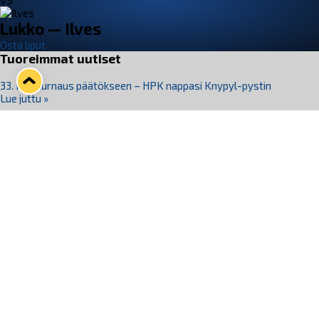
VS
Lukko — Ilves
Osta liput
Tuoreimmat uutiset
33. Pitsiturnaus päätökseen – HPK nappasi Knypyl-pystin
Lue juttu »
Otteluliput juhlakaudelle 26–27 nyt myynnissä!
Lue juttu »
Kiekko-Espoo voittaa historian ensimmäisen naisten
Pitsiturnauksen
Lue juttu »
Pitsiturnauksen päiväliput on loppuunmyyty – Pitsitunnelmaan
pääset myös Marina Vistan terassilla
Lue juttu »
Lukko ja pirkanmaalainen vaatevalmistaja Nousu yhteistyöhön
Lue juttu »
Seuraa Lukkoa somessa