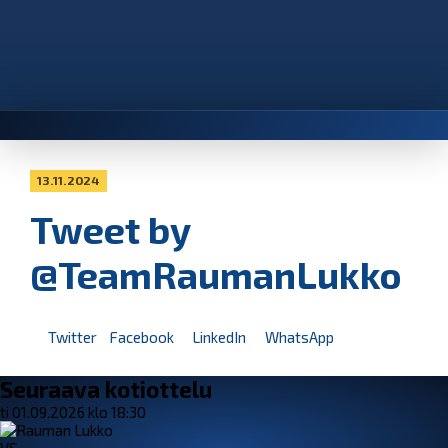
13.11.2024
Tweet by
@TeamRaumanLukko
Twitter
Facebook
LinkedIn
WhatsApp
Seuraava kotiottelu
ti 01.09.2026 klo 18:30