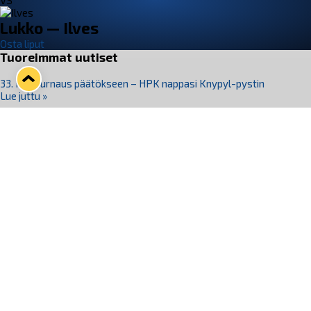
VS
Lukko — Ilves
Osta liput
Tuoreimmat uutiset
33. Pitsiturnaus päätökseen – HPK nappasi Knypyl-pystin
Lue juttu »
Otteluliput juhlakaudelle 26–27 nyt myynnissä!
Lue juttu »
Kiekko-Espoo voittaa historian ensimmäisen naisten
Pitsiturnauksen
Lue juttu »
Pitsiturnauksen päiväliput on loppuunmyyty – Pitsitunnelmaan
pääset myös Marina Vistan terassilla
Lue juttu »
Lukko ja pirkanmaalainen vaatevalmistaja Nousu yhteistyöhön
Lue juttu »
Seuraa Lukkoa somessa