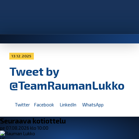
13.12.2025
Tweet by
@TeamRaumanLukko
Twitter
Facebook
LinkedIn
WhatsApp
Seuraava kotiottelu
pe 07.08.2026 klo 10:00