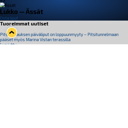
VS
Lukko — Ässät
Osta liput
Tuoreimmat uutiset
Pitsiturnauksen päiväliput on loppuunmyyty – Pitsitunnelmaan
pääset myös Marina Vistan terassilla
Lue juttu »
Lukko ja pirkanmaalainen vaatevalmistaja Nousu yhteistyöhön
Lue juttu »
Aapo Vanninen Nuorten Leijonien mukana
Lue juttu »
Rauman Lukko Oy on ostanut Marina Vista Oy:n liiketoiminnan
Raumalta
Lue juttu »
Varausviikonloppu oli kiireinen Jakub Florisille
Lue juttu »
Seuraa Lukkoa somessa