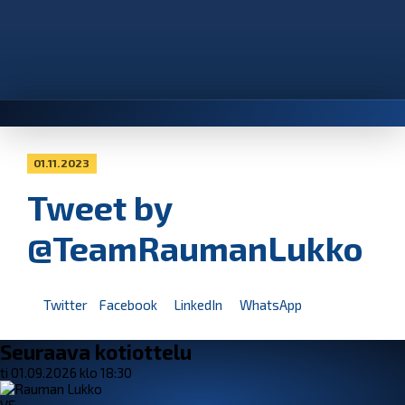
01.11.2023
Tweet by
@TeamRaumanLukko
Twitter
Facebook
LinkedIn
WhatsApp
Seuraava kotiottelu
ti 01.09.2026 klo 18:30