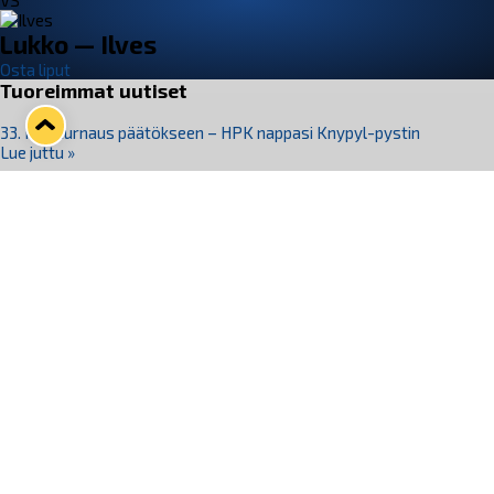
VS
Lukko — Ilves
Osta liput
Tuoreimmat uutiset
33. Pitsiturnaus päätökseen – HPK nappasi Knypyl-pystin
Lue juttu »
Otteluliput juhlakaudelle 26–27 nyt myynnissä!
Lue juttu »
Kiekko-Espoo voittaa historian ensimmäisen naisten
Pitsiturnauksen
Lue juttu »
Pitsiturnauksen päiväliput on loppuunmyyty – Pitsitunnelmaan
pääset myös Marina Vistan terassilla
Lue juttu »
Lukko ja pirkanmaalainen vaatevalmistaja Nousu yhteistyöhön
Lue juttu »
Seuraa Lukkoa somessa