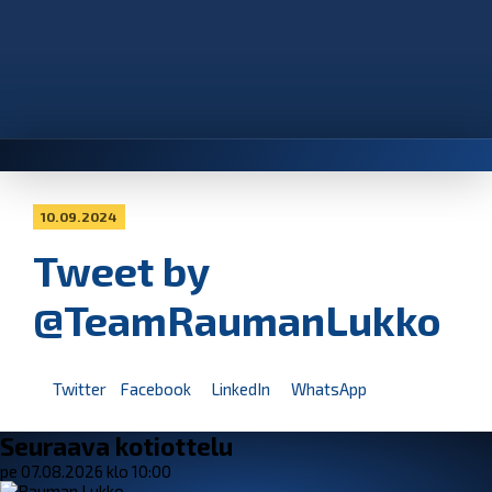
10.09.2024
Tweet by
@TeamRaumanLukko
Twitter
Facebook
LinkedIn
WhatsApp
Seuraava kotiottelu
pe 07.08.2026 klo 10:00