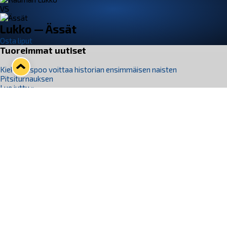
VS
Lukko — Ässät
Osta liput
Tuoreimmat uutiset
Kiekko-Espoo voittaa historian ensimmäisen naisten
Pitsiturnauksen
Lue juttu »
Pitsiturnauksen päiväliput on loppuunmyyty – Pitsitunnelmaan
pääset myös Marina Vistan terassilla
Lue juttu »
Lukko ja pirkanmaalainen vaatevalmistaja Nousu yhteistyöhön
Lue juttu »
Aapo Vanninen Nuorten Leijonien mukana
Lue juttu »
Rauman Lukko Oy on ostanut Marina Vista Oy:n liiketoiminnan
Raumalta
Lue juttu »