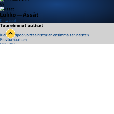
VS
Lukko — Ässät
Osta liput
Tuoreimmat uutiset
Kiekko-Espoo voittaa historian ensimmäisen naisten
Pitsiturnauksen
Lue juttu »
Pitsiturnauksen päiväliput on loppuunmyyty – Pitsitunnelmaan
pääset myös Marina Vistan terassilla
Lue juttu »
Lukko ja pirkanmaalainen vaatevalmistaja Nousu yhteistyöhön
Lue juttu »
Aapo Vanninen Nuorten Leijonien mukana
Lue juttu »
Rauman Lukko Oy on ostanut Marina Vista Oy:n liiketoiminnan
Raumalta
Lue juttu »