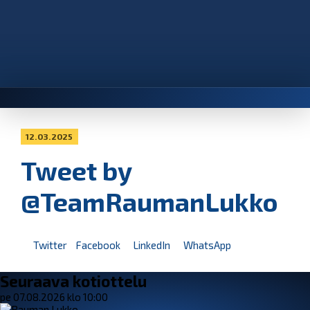
12.03.2025
Tweet by
@TeamRaumanLukko
Twitter
Facebook
LinkedIn
WhatsApp
Seuraava kotiottelu
pe 07.08.2026 klo 10:00