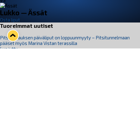
VS
Lukko — Ässät
Osta liput
Tuoreimmat uutiset
Pitsiturnauksen päiväliput on loppuunmyyty – Pitsitunnelmaan
pääset myös Marina Vistan terassilla
Lue juttu »
Lukko ja pirkanmaalainen vaatevalmistaja Nousu yhteistyöhön
Lue juttu »
Aapo Vanninen Nuorten Leijonien mukana
Lue juttu »
Rauman Lukko Oy on ostanut Marina Vista Oy:n liiketoiminnan
Raumalta
Lue juttu »
Varausviikonloppu oli kiireinen Jakub Florisille
Lue juttu »
Seuraa Lukkoa somessa