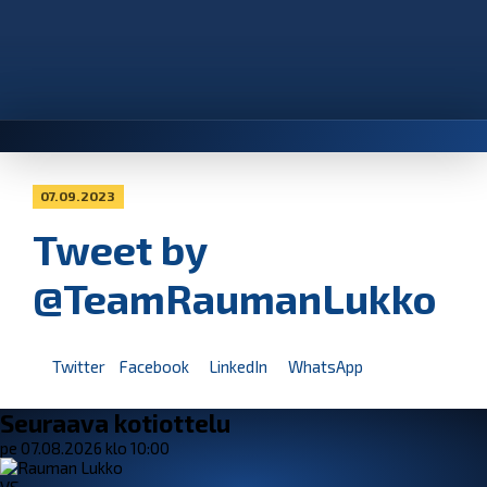
07.09.2023
Tweet by
@TeamRaumanLukko
Twitter
Facebook
LinkedIn
WhatsApp
Seuraava kotiottelu
pe 07.08.2026 klo 10:00