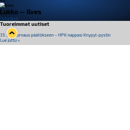
VS
Lukko — Ilves
Osta liput
Tuoreimmat uutiset
33. Pitsiturnaus päätökseen – HPK nappasi Knypyl-pystin
Lue juttu »
Otteluliput juhlakaudelle 26–27 nyt myynnissä!
Lue juttu »
Kiekko-Espoo voittaa historian ensimmäisen naisten
Pitsiturnauksen
Lue juttu »
Pitsiturnauksen päiväliput on loppuunmyyty – Pitsitunnelmaan
pääset myös Marina Vistan terassilla
Lue juttu »
Lukko ja pirkanmaalainen vaatevalmistaja Nousu yhteistyöhön
Lue juttu »
Seuraa Lukkoa somessa