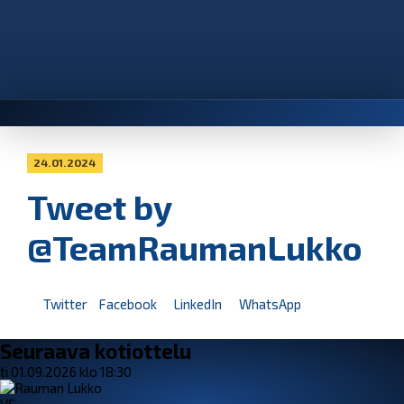
24.01.2024
Tweet by
@TeamRaumanLukko
Twitter
Facebook
LinkedIn
WhatsApp
Seuraava kotiottelu
ti 01.09.2026 klo 18:30