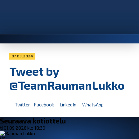
07.03.2024
Tweet by
@TeamRaumanLukko
Twitter
Facebook
LinkedIn
WhatsApp
Seuraava kotiottelu
ti 01.09.2026 klo 18:30