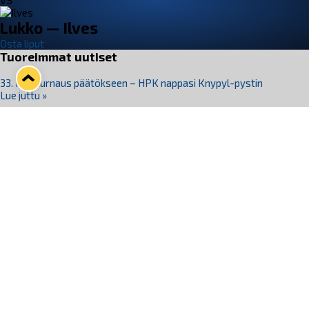
VS
Lukko — Ilves
Osta liput
Tuoreimmat uutiset
33. Pitsiturnaus päätökseen – HPK nappasi Knypyl-pystin
Lue juttu »
Otteluliput juhlakaudelle 26–27 nyt myynnissä!
Lue juttu »
Kiekko-Espoo voittaa historian ensimmäisen naisten
Pitsiturnauksen
Lue juttu »
Pitsiturnauksen päiväliput on loppuunmyyty – Pitsitunnelmaan
pääset myös Marina Vistan terassilla
Lue juttu »
Lukko ja pirkanmaalainen vaatevalmistaja Nousu yhteistyöhön
Lue juttu »
Seuraa Lukkoa somessa