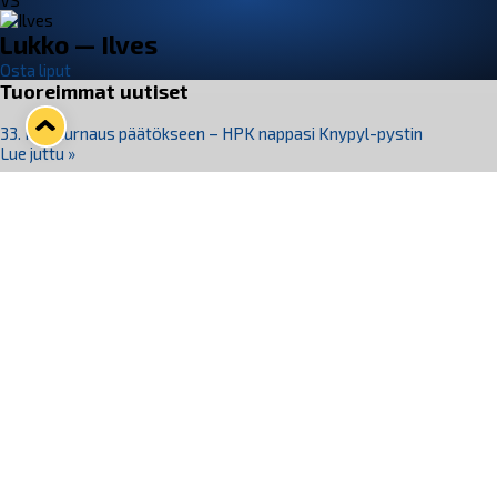
VS
Lukko — Ilves
Osta liput
Tuoreimmat uutiset
33. Pitsiturnaus päätökseen – HPK nappasi Knypyl-pystin
Lue juttu »
Otteluliput juhlakaudelle 26–27 nyt myynnissä!
Lue juttu »
Kiekko-Espoo voittaa historian ensimmäisen naisten
Pitsiturnauksen
Lue juttu »
Pitsiturnauksen päiväliput on loppuunmyyty – Pitsitunnelmaan
pääset myös Marina Vistan terassilla
Lue juttu »
Lukko ja pirkanmaalainen vaatevalmistaja Nousu yhteistyöhön
Lue juttu »
Seuraa Lukkoa somessa