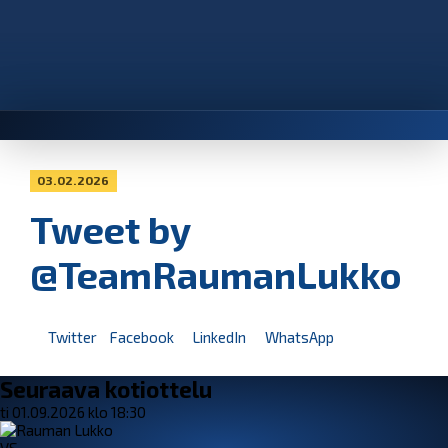
03.02.2026
Tweet by
@TeamRaumanLukko
Twitter
Facebook
LinkedIn
WhatsApp
Seuraava kotiottelu
ti 01.09.2026 klo 18:30