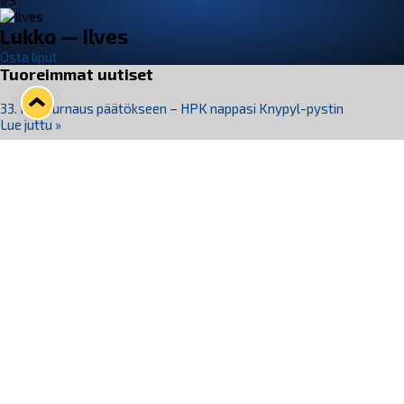
VS
Lukko — Ilves
Osta liput
Tuoreimmat uutiset
33. Pitsiturnaus päätökseen – HPK nappasi Knypyl-pystin
Lue juttu »
Otteluliput juhlakaudelle 26–27 nyt myynnissä!
Lue juttu »
Kiekko-Espoo voittaa historian ensimmäisen naisten
Pitsiturnauksen
Lue juttu »
Pitsiturnauksen päiväliput on loppuunmyyty – Pitsitunnelmaan
pääset myös Marina Vistan terassilla
Lue juttu »
Lukko ja pirkanmaalainen vaatevalmistaja Nousu yhteistyöhön
Lue juttu »
Seuraa Lukkoa somessa