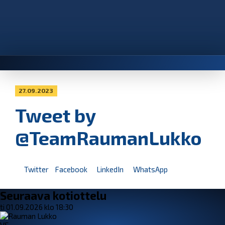
27.09.2023
Tweet by
@TeamRaumanLukko
Twitter
Facebook
LinkedIn
WhatsApp
Seuraava kotiottelu
ti 01.09.2026 klo 18:30