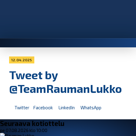
12.04.2025
Tweet by
@TeamRaumanLukko
Twitter
Facebook
LinkedIn
WhatsApp
Seuraava kotiottelu
pe 07.08.2026 klo 10:00