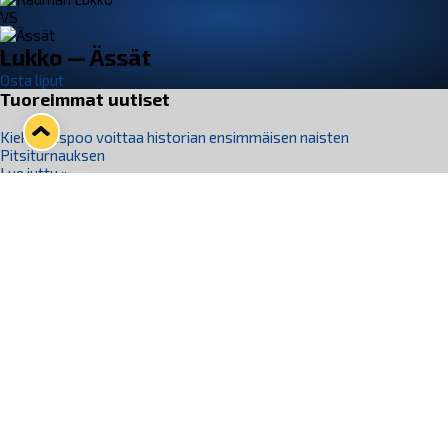
VS
Lukko — Ässät
Osta liput
Tuoreimmat uutiset
Kiekko-Espoo voittaa historian ensimmäisen naisten
Pitsiturnauksen
Lue juttu »
Pitsiturnauksen päiväliput on loppuunmyyty – Pitsitunnelmaan
pääset myös Marina Vistan terassilla
Lue juttu »
Lukko ja pirkanmaalainen vaatevalmistaja Nousu yhteistyöhön
Lue juttu »
Aapo Vanninen Nuorten Leijonien mukana
Lue juttu »
Rauman Lukko Oy on ostanut Marina Vista Oy:n liiketoiminnan
Raumalta
Lue juttu »