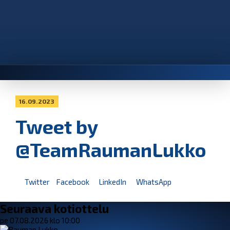
16.09.2023
Tweet by
@TeamRaumanLukko
Twitter
Facebook
LinkedIn
WhatsApp
Seuraava kotiottelu
pe 07.08.2026 klo 10:00