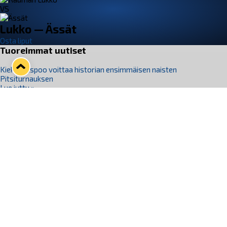
VS
Lukko — Ässät
Osta liput
Tuoreimmat uutiset
Kiekko-Espoo voittaa historian ensimmäisen naisten
Pitsiturnauksen
Lue juttu »
Pitsiturnauksen päiväliput on loppuunmyyty – Pitsitunnelmaan
pääset myös Marina Vistan terassilla
Lue juttu »
Lukko ja pirkanmaalainen vaatevalmistaja Nousu yhteistyöhön
Lue juttu »
Aapo Vanninen Nuorten Leijonien mukana
Lue juttu »
Rauman Lukko Oy on ostanut Marina Vista Oy:n liiketoiminnan
Raumalta
Lue juttu »