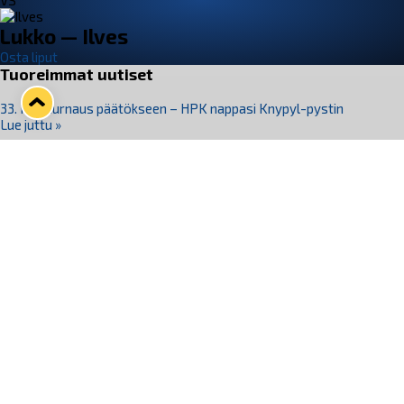
VS
Lukko — Ilves
Osta liput
Tuoreimmat uutiset
33. Pitsiturnaus päätökseen – HPK nappasi Knypyl-pystin
Lue juttu »
Otteluliput juhlakaudelle 26–27 nyt myynnissä!
Lue juttu »
Kiekko-Espoo voittaa historian ensimmäisen naisten
Pitsiturnauksen
Lue juttu »
Pitsiturnauksen päiväliput on loppuunmyyty – Pitsitunnelmaan
pääset myös Marina Vistan terassilla
Lue juttu »
Lukko ja pirkanmaalainen vaatevalmistaja Nousu yhteistyöhön
Lue juttu »
Seuraa Lukkoa somessa