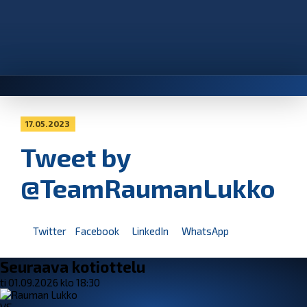
17.05.2023
Tweet by
@TeamRaumanLukko
Twitter
Facebook
LinkedIn
WhatsApp
Seuraava kotiottelu
ti 01.09.2026 klo 18:30