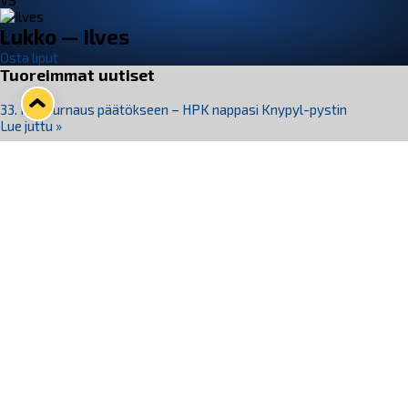
VS
Lukko — Ilves
Osta liput
Tuoreimmat uutiset
33. Pitsiturnaus päätökseen – HPK nappasi Knypyl-pystin
Lue juttu »
Otteluliput juhlakaudelle 26–27 nyt myynnissä!
Lue juttu »
Kiekko-Espoo voittaa historian ensimmäisen naisten
Pitsiturnauksen
Lue juttu »
Pitsiturnauksen päiväliput on loppuunmyyty – Pitsitunnelmaan
pääset myös Marina Vistan terassilla
Lue juttu »
Lukko ja pirkanmaalainen vaatevalmistaja Nousu yhteistyöhön
Lue juttu »
Seuraa Lukkoa somessa