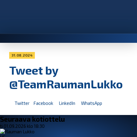
31.08.2024
Tweet by
@TeamRaumanLukko
Twitter
Facebook
LinkedIn
WhatsApp
Seuraava kotiottelu
ti 01.09.2026 klo 18:30