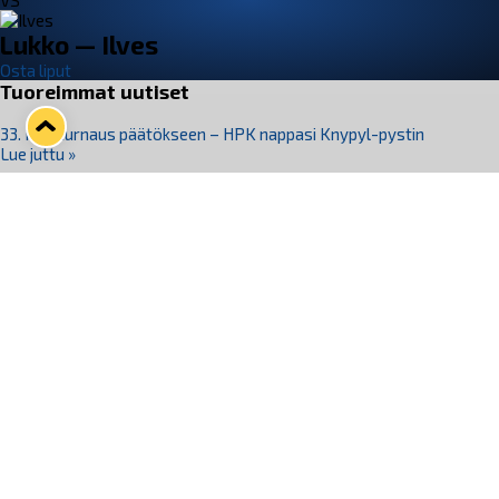
VS
Lukko — Ilves
Osta liput
Tuoreimmat uutiset
33. Pitsiturnaus päätökseen – HPK nappasi Knypyl-pystin
Lue juttu »
Otteluliput juhlakaudelle 26–27 nyt myynnissä!
Lue juttu »
Kiekko-Espoo voittaa historian ensimmäisen naisten
Pitsiturnauksen
Lue juttu »
Pitsiturnauksen päiväliput on loppuunmyyty – Pitsitunnelmaan
pääset myös Marina Vistan terassilla
Lue juttu »
Lukko ja pirkanmaalainen vaatevalmistaja Nousu yhteistyöhön
Lue juttu »
Seuraa Lukkoa somessa