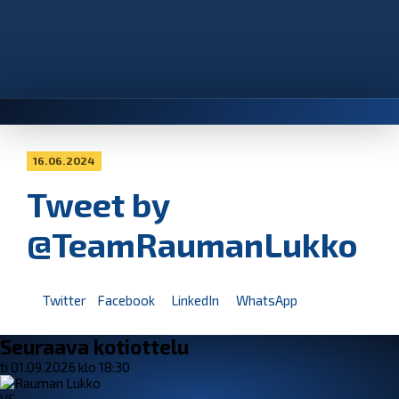
16.06.2024
Tweet by
@TeamRaumanLukko
Twitter
Facebook
LinkedIn
WhatsApp
Seuraava kotiottelu
ti 01.09.2026 klo 18:30