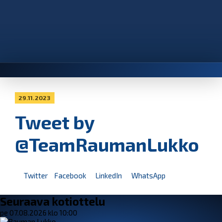
29.11.2023
Tweet by
@TeamRaumanLukko
Twitter
Facebook
LinkedIn
WhatsApp
Seuraava kotiottelu
pe 07.08.2026 klo 10:00