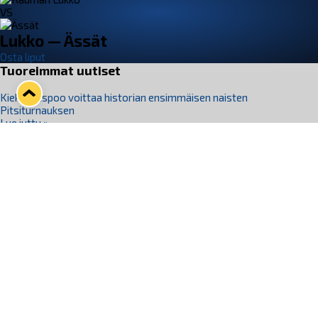
VS
Lukko — Ässät
Osta liput
Tuoreimmat uutiset
Kiekko-Espoo voittaa historian ensimmäisen naisten
Pitsiturnauksen
Lue juttu »
Pitsiturnauksen päiväliput on loppuunmyyty – Pitsitunnelmaan
pääset myös Marina Vistan terassilla
Lue juttu »
Lukko ja pirkanmaalainen vaatevalmistaja Nousu yhteistyöhön
Lue juttu »
Aapo Vanninen Nuorten Leijonien mukana
Lue juttu »
Rauman Lukko Oy on ostanut Marina Vista Oy:n liiketoiminnan
Raumalta
Lue juttu »