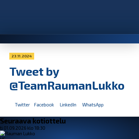
23.11.2024
Tweet by
@TeamRaumanLukko
Twitter
Facebook
LinkedIn
WhatsApp
Seuraava kotiottelu
ti 01.09.2026 klo 18:30