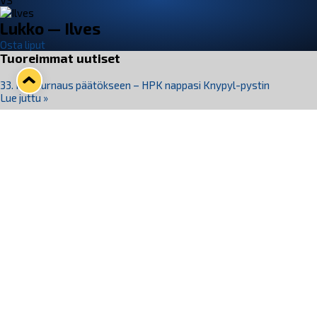
VS
Lukko — Ilves
Osta liput
Tuoreimmat uutiset
33. Pitsiturnaus päätökseen – HPK nappasi Knypyl-pystin
Lue juttu »
Otteluliput juhlakaudelle 26–27 nyt myynnissä!
Lue juttu »
Kiekko-Espoo voittaa historian ensimmäisen naisten
Pitsiturnauksen
Lue juttu »
Pitsiturnauksen päiväliput on loppuunmyyty – Pitsitunnelmaan
pääset myös Marina Vistan terassilla
Lue juttu »
Lukko ja pirkanmaalainen vaatevalmistaja Nousu yhteistyöhön
Lue juttu »
Seuraa Lukkoa somessa