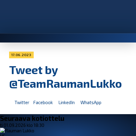
17.06.2023
Tweet by
@TeamRaumanLukko
Twitter
Facebook
LinkedIn
WhatsApp
Seuraava kotiottelu
ti 01.09.2026 klo 18:30