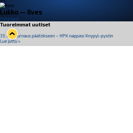
VS
Lukko — Ilves
Osta liput
Tuoreimmat uutiset
33. Pitsiturnaus päätökseen – HPK nappasi Knypyl-pystin
Lue juttu »
Otteluliput juhlakaudelle 26–27 nyt myynnissä!
Lue juttu »
Kiekko-Espoo voittaa historian ensimmäisen naisten
Pitsiturnauksen
Lue juttu »
Pitsiturnauksen päiväliput on loppuunmyyty – Pitsitunnelmaan
pääset myös Marina Vistan terassilla
Lue juttu »
Lukko ja pirkanmaalainen vaatevalmistaja Nousu yhteistyöhön
Lue juttu »
Seuraa Lukkoa somessa