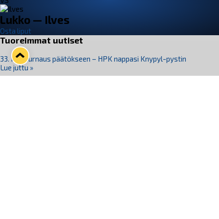
VS
Lukko — Ilves
Osta liput
Tuoreimmat uutiset
33. Pitsiturnaus päätökseen – HPK nappasi Knypyl-pystin
Lue juttu »
Otteluliput juhlakaudelle 26–27 nyt myynnissä!
Lue juttu »
Kiekko-Espoo voittaa historian ensimmäisen naisten
Pitsiturnauksen
Lue juttu »
Pitsiturnauksen päiväliput on loppuunmyyty – Pitsitunnelmaan
pääset myös Marina Vistan terassilla
Lue juttu »
Lukko ja pirkanmaalainen vaatevalmistaja Nousu yhteistyöhön
Lue juttu »
Seuraa Lukkoa somessa