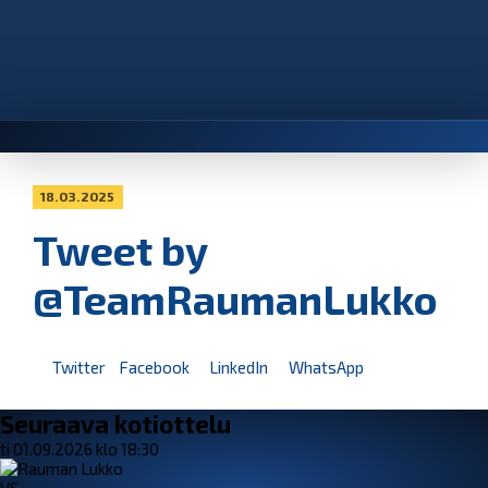
18.03.2025
Tweet by
@TeamRaumanLukko
Twitter
Facebook
LinkedIn
WhatsApp
Seuraava kotiottelu
ti 01.09.2026 klo 18:30