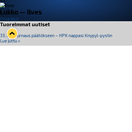
VS
Lukko — Ilves
Osta liput
Tuoreimmat uutiset
33. Pitsiturnaus päätökseen – HPK nappasi Knypyl-pystin
Lue juttu »
Otteluliput juhlakaudelle 26–27 nyt myynnissä!
Lue juttu »
Kiekko-Espoo voittaa historian ensimmäisen naisten
Pitsiturnauksen
Lue juttu »
Pitsiturnauksen päiväliput on loppuunmyyty – Pitsitunnelmaan
pääset myös Marina Vistan terassilla
Lue juttu »
Lukko ja pirkanmaalainen vaatevalmistaja Nousu yhteistyöhön
Lue juttu »
Seuraa Lukkoa somessa