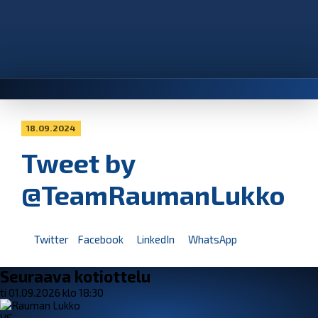
18.09.2024
Tweet by
@TeamRaumanLukko
Twitter
Facebook
LinkedIn
WhatsApp
Seuraava kotiottelu
ti 01.09.2026 klo 18:30