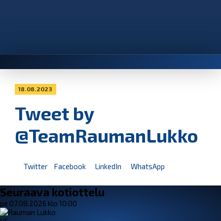
18.08.2023
Tweet by
@TeamRaumanLukko
Twitter
Facebook
LinkedIn
WhatsApp
Seuraava kotiottelu
pe 07.08.2026 klo 10:00