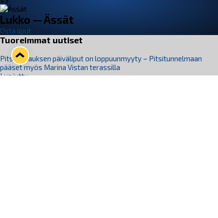
VS
Lukko — Ässät
Osta liput
Tuoreimmat uutiset
Pitsiturnauksen päiväliput on loppuunmyyty – Pitsitunnelmaan
pääset myös Marina Vistan terassilla
Lue juttu »
Lukko ja pirkanmaalainen vaatevalmistaja Nousu yhteistyöhön
Lue juttu »
Aapo Vanninen Nuorten Leijonien mukana
Lue juttu »
Rauman Lukko Oy on ostanut Marina Vista Oy:n liiketoiminnan
Raumalta
Lue juttu »
Varausviikonloppu oli kiireinen Jakub Florisille
Lue juttu »
Seuraa Lukkoa somessa