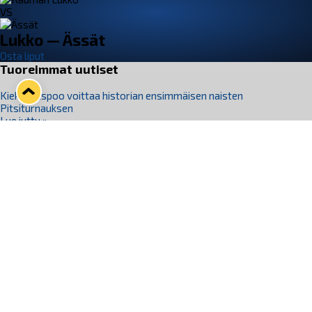
VS
Lukko — Ässät
Osta liput
Tuoreimmat uutiset
Kiekko-Espoo voittaa historian ensimmäisen naisten
Pitsiturnauksen
Lue juttu »
Pitsiturnauksen päiväliput on loppuunmyyty – Pitsitunnelmaan
pääset myös Marina Vistan terassilla
Lue juttu »
Lukko ja pirkanmaalainen vaatevalmistaja Nousu yhteistyöhön
Lue juttu »
Aapo Vanninen Nuorten Leijonien mukana
Lue juttu »
Rauman Lukko Oy on ostanut Marina Vista Oy:n liiketoiminnan
Raumalta
Lue juttu »