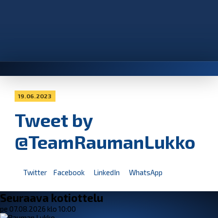
19.06.2023
Tweet by
@TeamRaumanLukko
Twitter
Facebook
LinkedIn
WhatsApp
Seuraava kotiottelu
pe 07.08.2026 klo 10:00