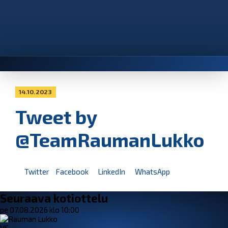
14.10.2023
Tweet by
@TeamRaumanLukko
Twitter
Facebook
LinkedIn
WhatsApp
Seuraava kotiottelu
pe 07.08.2026 klo 10:00