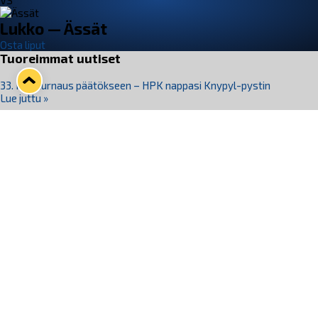
VS
Lukko — Ässät
Osta liput
Tuoreimmat uutiset
33. Pitsiturnaus päätökseen – HPK nappasi Knypyl-pystin
Lue juttu »
Otteluliput juhlakaudelle 26–27 nyt myynnissä!
Lue juttu »
Kiekko-Espoo voittaa historian ensimmäisen naisten
Pitsiturnauksen
Lue juttu »
Pitsiturnauksen päiväliput on loppuunmyyty – Pitsitunnelmaan
pääset myös Marina Vistan terassilla
Lue juttu »
Lukko ja pirkanmaalainen vaatevalmistaja Nousu yhteistyöhön
Lue juttu »
Seuraa Lukkoa somessa