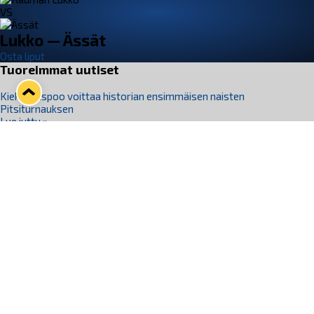
VS
Lukko — Ässät
Osta liput
Tuoreimmat uutiset
Kiekko-Espoo voittaa historian ensimmäisen naisten
Pitsiturnauksen
Lue juttu »
Pitsiturnauksen päiväliput on loppuunmyyty – Pitsitunnelmaan
pääset myös Marina Vistan terassilla
Lue juttu »
Lukko ja pirkanmaalainen vaatevalmistaja Nousu yhteistyöhön
Lue juttu »
Aapo Vanninen Nuorten Leijonien mukana
Lue juttu »
Rauman Lukko Oy on ostanut Marina Vista Oy:n liiketoiminnan
Raumalta
Lue juttu »