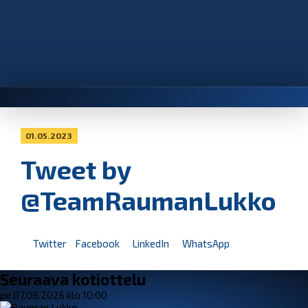
01.05.2023
Tweet by
@TeamRaumanLukko
Twitter
Facebook
LinkedIn
WhatsApp
Seuraava kotiottelu
pe 07.08.2026 klo 10:00