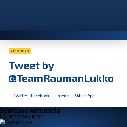
21.10.2023
Tweet by
@TeamRaumanLukko
Twitter
Facebook
LinkedIn
WhatsApp
Seuraava kotiottelu
ti 01.09.2026 klo 18:30