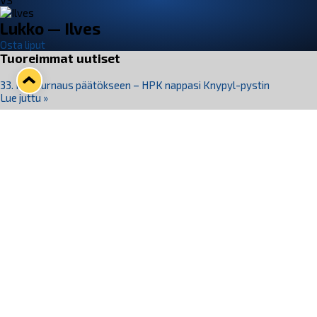
VS
Lukko — Ilves
Osta liput
Tuoreimmat uutiset
33. Pitsiturnaus päätökseen – HPK nappasi Knypyl-pystin
Lue juttu »
Otteluliput juhlakaudelle 26–27 nyt myynnissä!
Lue juttu »
Kiekko-Espoo voittaa historian ensimmäisen naisten
Pitsiturnauksen
Lue juttu »
Pitsiturnauksen päiväliput on loppuunmyyty – Pitsitunnelmaan
pääset myös Marina Vistan terassilla
Lue juttu »
Lukko ja pirkanmaalainen vaatevalmistaja Nousu yhteistyöhön
Lue juttu »
Seuraa Lukkoa somessa