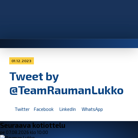
01.12.2023
Tweet by
@TeamRaumanLukko
Twitter
Facebook
LinkedIn
WhatsApp
Seuraava kotiottelu
pe 07.08.2026 klo 10:00