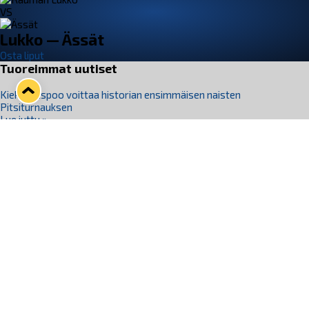
VS
Lukko — Ässät
Osta liput
Tuoreimmat uutiset
Kiekko-Espoo voittaa historian ensimmäisen naisten
Pitsiturnauksen
Lue juttu »
Pitsiturnauksen päiväliput on loppuunmyyty – Pitsitunnelmaan
pääset myös Marina Vistan terassilla
Lue juttu »
Lukko ja pirkanmaalainen vaatevalmistaja Nousu yhteistyöhön
Lue juttu »
Aapo Vanninen Nuorten Leijonien mukana
Lue juttu »
Rauman Lukko Oy on ostanut Marina Vista Oy:n liiketoiminnan
Raumalta
Lue juttu »