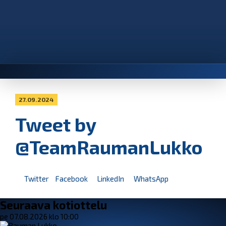
27.09.2024
Tweet by
@TeamRaumanLukko
Twitter
Facebook
LinkedIn
WhatsApp
Seuraava kotiottelu
pe 07.08.2026 klo 10:00