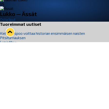
VS
Lukko — Ässät
Osta liput
Tuoreimmat uutiset
Kiekko-Espoo voittaa historian ensimmäisen naisten
Pitsiturnauksen
Lue juttu »
Pitsiturnauksen päiväliput on loppuunmyyty – Pitsitunnelmaan
pääset myös Marina Vistan terassilla
Lue juttu »
Lukko ja pirkanmaalainen vaatevalmistaja Nousu yhteistyöhön
Lue juttu »
Aapo Vanninen Nuorten Leijonien mukana
Lue juttu »
Rauman Lukko Oy on ostanut Marina Vista Oy:n liiketoiminnan
Raumalta
Lue juttu »