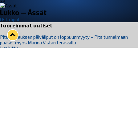
VS
Lukko — Ässät
Osta liput
Tuoreimmat uutiset
Pitsiturnauksen päiväliput on loppuunmyyty – Pitsitunnelmaan
pääset myös Marina Vistan terassilla
Lue juttu »
Lukko ja pirkanmaalainen vaatevalmistaja Nousu yhteistyöhön
Lue juttu »
Aapo Vanninen Nuorten Leijonien mukana
Lue juttu »
Rauman Lukko Oy on ostanut Marina Vista Oy:n liiketoiminnan
Raumalta
Lue juttu »
Varausviikonloppu oli kiireinen Jakub Florisille
Lue juttu »
Seuraa Lukkoa somessa