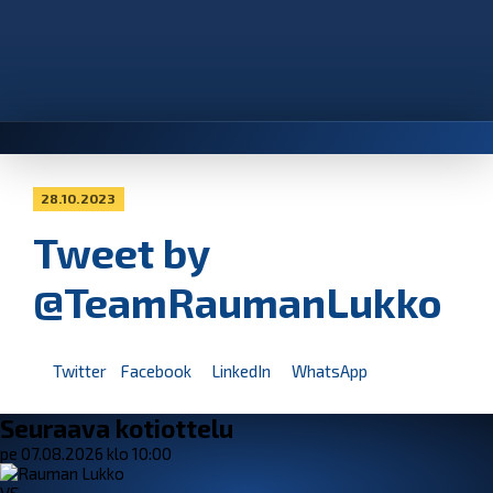
28.10.2023
Tweet by
@TeamRaumanLukko
Twitter
Facebook
LinkedIn
WhatsApp
Seuraava kotiottelu
pe 07.08.2026 klo 10:00