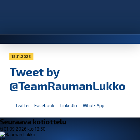
18.11.2023
Tweet by
@TeamRaumanLukko
Twitter
Facebook
LinkedIn
WhatsApp
Seuraava kotiottelu
ti 01.09.2026 klo 18:30