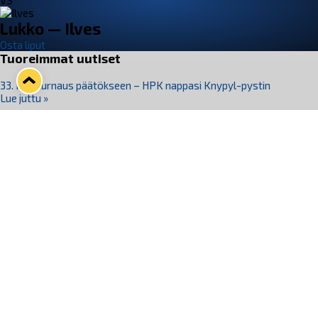
VS
Lukko — Ilves
Osta liput
Tuoreimmat uutiset
33. Pitsiturnaus päätökseen – HPK nappasi Knypyl-pystin
Lue juttu »
Otteluliput juhlakaudelle 26–27 nyt myynnissä!
Lue juttu »
Kiekko-Espoo voittaa historian ensimmäisen naisten
Pitsiturnauksen
Lue juttu »
Pitsiturnauksen päiväliput on loppuunmyyty – Pitsitunnelmaan
pääset myös Marina Vistan terassilla
Lue juttu »
Lukko ja pirkanmaalainen vaatevalmistaja Nousu yhteistyöhön
Lue juttu »
Seuraa Lukkoa somessa