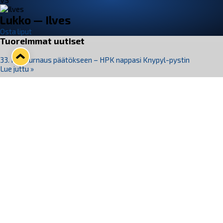
VS
Lukko — Ilves
Osta liput
Tuoreimmat uutiset
33. Pitsiturnaus päätökseen – HPK nappasi Knypyl-pystin
Lue juttu »
Otteluliput juhlakaudelle 26–27 nyt myynnissä!
Lue juttu »
Kiekko-Espoo voittaa historian ensimmäisen naisten
Pitsiturnauksen
Lue juttu »
Pitsiturnauksen päiväliput on loppuunmyyty – Pitsitunnelmaan
pääset myös Marina Vistan terassilla
Lue juttu »
Lukko ja pirkanmaalainen vaatevalmistaja Nousu yhteistyöhön
Lue juttu »
Seuraa Lukkoa somessa