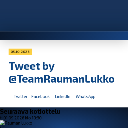
05.10.2023
Tweet by
@TeamRaumanLukko
Twitter
Facebook
LinkedIn
WhatsApp
Seuraava kotiottelu
ti 01.09.2026 klo 18:30