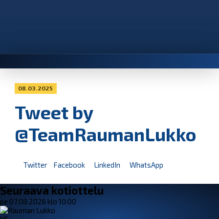
08.03.2025
Tweet by
@TeamRaumanLukko
Twitter
Facebook
LinkedIn
WhatsApp
Seuraava kotiottelu
pe 07.08.2026 klo 10:00