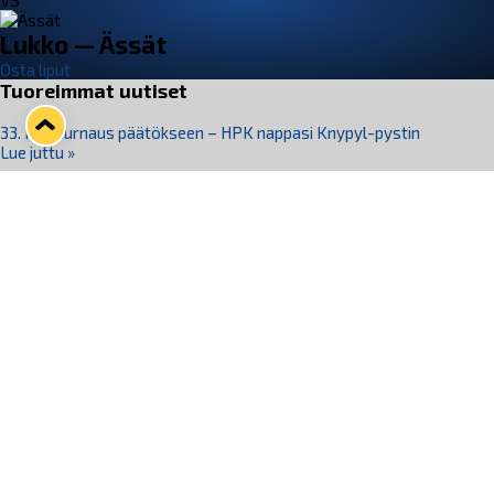
VS
Lukko — Ässät
Osta liput
Tuoreimmat uutiset
33. Pitsiturnaus päätökseen – HPK nappasi Knypyl-pystin
Lue juttu »
Otteluliput juhlakaudelle 26–27 nyt myynnissä!
Lue juttu »
Kiekko-Espoo voittaa historian ensimmäisen naisten
Pitsiturnauksen
Lue juttu »
Pitsiturnauksen päiväliput on loppuunmyyty – Pitsitunnelmaan
pääset myös Marina Vistan terassilla
Lue juttu »
Lukko ja pirkanmaalainen vaatevalmistaja Nousu yhteistyöhön
Lue juttu »
Seuraa Lukkoa somessa