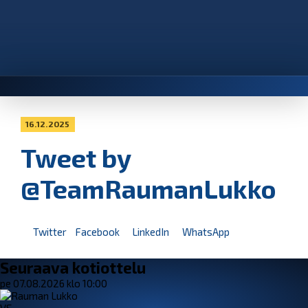
16.12.2025
Tweet by
@TeamRaumanLukko
Twitter
Facebook
LinkedIn
WhatsApp
Seuraava kotiottelu
pe 07.08.2026 klo 10:00