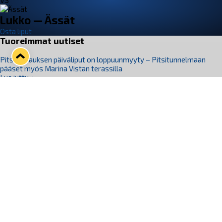
VS
Lukko — Ässät
Osta liput
Tuoreimmat uutiset
Pitsiturnauksen päiväliput on loppuunmyyty – Pitsitunnelmaan
pääset myös Marina Vistan terassilla
Lue juttu »
Lukko ja pirkanmaalainen vaatevalmistaja Nousu yhteistyöhön
Lue juttu »
Aapo Vanninen Nuorten Leijonien mukana
Lue juttu »
Rauman Lukko Oy on ostanut Marina Vista Oy:n liiketoiminnan
Raumalta
Lue juttu »
Varausviikonloppu oli kiireinen Jakub Florisille
Lue juttu »
Seuraa Lukkoa somessa