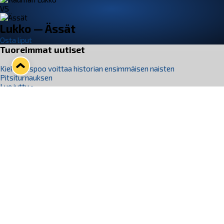
VS
Lukko — Ässät
Osta liput
Tuoreimmat uutiset
Kiekko-Espoo voittaa historian ensimmäisen naisten
Pitsiturnauksen
Lue juttu »
Pitsiturnauksen päiväliput on loppuunmyyty – Pitsitunnelmaan
pääset myös Marina Vistan terassilla
Lue juttu »
Lukko ja pirkanmaalainen vaatevalmistaja Nousu yhteistyöhön
Lue juttu »
Aapo Vanninen Nuorten Leijonien mukana
Lue juttu »
Rauman Lukko Oy on ostanut Marina Vista Oy:n liiketoiminnan
Raumalta
Lue juttu »