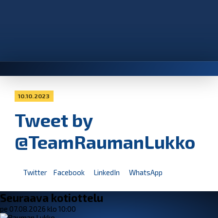
10.10.2023
Tweet by
@TeamRaumanLukko
Twitter
Facebook
LinkedIn
WhatsApp
Seuraava kotiottelu
pe 07.08.2026 klo 10:00