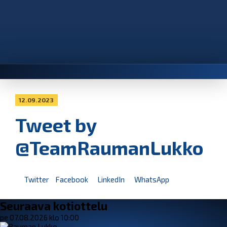
12.09.2023
Tweet by
@TeamRaumanLukko
Twitter
Facebook
LinkedIn
WhatsApp
Seuraava kotiottelu
pe 07.08.2026 klo 10:00