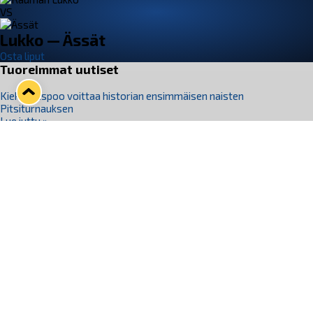
VS
Lukko — Ässät
Osta liput
Tuoreimmat uutiset
Kiekko-Espoo voittaa historian ensimmäisen naisten
Pitsiturnauksen
Lue juttu »
Pitsiturnauksen päiväliput on loppuunmyyty – Pitsitunnelmaan
pääset myös Marina Vistan terassilla
Lue juttu »
Lukko ja pirkanmaalainen vaatevalmistaja Nousu yhteistyöhön
Lue juttu »
Aapo Vanninen Nuorten Leijonien mukana
Lue juttu »
Rauman Lukko Oy on ostanut Marina Vista Oy:n liiketoiminnan
Raumalta
Lue juttu »